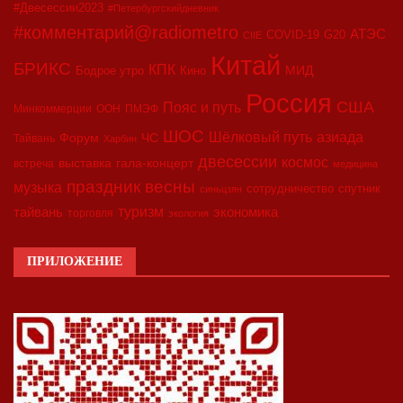
#Двесессии2023
#Петербургскийдневник
#комментарий@radiometro
АТЭС
COVID-19
G20
CIIE
Китай
БРИКС
КПК
МИД
Бодрое утро
Кино
Россия
США
Пояс и путь
Минкоммерции
ООН
ПМЭФ
ШОС
азиада
Шёлковый путь
Форум
ЧС
Тайвань
Харбин
двесессии
космос
выставка
гала-концерт
встреча
медицина
праздник весны
музыка
сотрудничество
спутник
синьцзян
туризм
экономика
тайвань
торговля
экология
ПРИЛОЖЕНИЕ