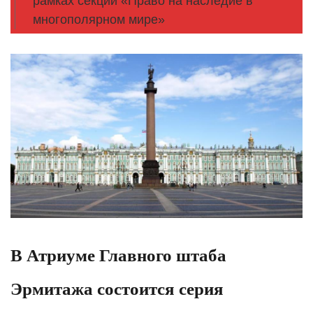
рамках секции «Право на наследие в
многополярном мире»
В Атриуме Главного штаба
Эрмитажа состоится серия