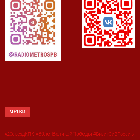
МЕТКИ
#80летВеликойПобеды
#20съездКПК
#ВизитСиВРоссию