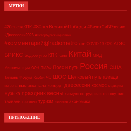
МЕТКИ
#80летВеликойПобеды
#20съездКПК
#ВизитСиВРоссию
#Двесессии2023
#Петербургскийдневник
#комментарий@radiometro
АТЭС
COVID-19
G20
CIIE
Китай
БРИКС
КПК
МИД
Бодрое утро
Кино
Россия
США
Пояс и путь
Минкоммерции
ООН
ПМЭФ
ШОС
азиада
Шёлковый путь
Форум
ЧС
Тайвань
Харбин
двесессии
космос
выставка
гала-концерт
встреча
медицина
праздник весны
музыка
сотрудничество
спутник
синьцзян
туризм
экономика
тайвань
торговля
экология
ПРИЛОЖЕНИЕ