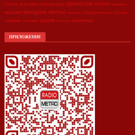
двесессии
космос
выставка
гала-концерт
встреча
медицина
праздник весны
музыка
сотрудничество
спутник
синьцзян
туризм
экономика
тайвань
торговля
экология
ПРИЛОЖЕНИЕ