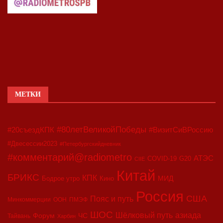
МЕТКИ
#80летВеликойПобеды
#20съездКПК
#ВизитСиВРоссию
#Двесессии2023
#Петербургскийдневник
#комментарий@radiometro
АТЭС
COVID-19
G20
CIIE
Китай
БРИКС
КПК
МИД
Бодрое утро
Кино
Россия
США
Пояс и путь
Минкоммерции
ООН
ПМЭФ
ШОС
азиада
Шёлковый путь
Форум
ЧС
Тайвань
Харбин