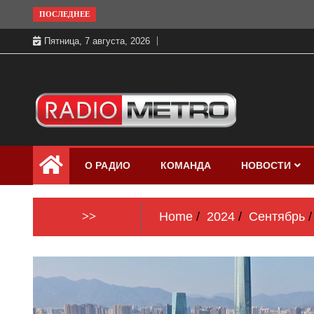
Skip
ПОСЛЕДНЕЕ
to
Пятница, 7 августа, 2026
content
Слушать онлайн и на 102.4 FM
Радио МЕТРО
бесплатно в хорошем качестве Санкт-
О РАДИО
КОМАНДА
НОВОСТИ
Петербург и Россия
>>
Home
2024
Сентябрь