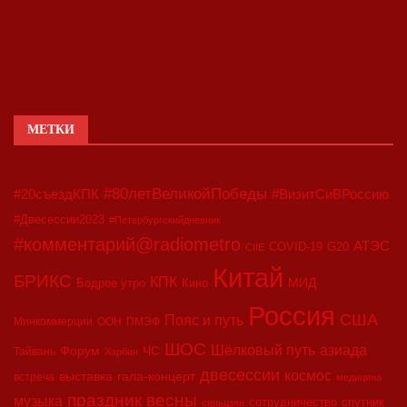
МЕТКИ
#80летВеликойПобеды
#20съездКПК
#ВизитСиВРоссию
#Двесессии2023
#Петербургскийдневник
#комментарий@radiometro
АТЭС
COVID-19
G20
CIIE
Китай
БРИКС
КПК
МИД
Бодрое утро
Кино
Россия
США
Пояс и путь
Минкоммерции
ООН
ПМЭФ
ШОС
азиада
Шёлковый путь
Форум
ЧС
Тайвань
Харбин
двесессии
космос
выставка
гала-концерт
встреча
медицина
праздник весны
музыка
сотрудничество
спутник
синьцзян