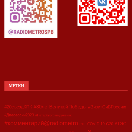
МЕТКИ
#80летВеликойПобеды
#20съездКПК
#ВизитСиВРоссию
#Двесессии2023
#Петербургскийдневник
#комментарий@radiometro
АТЭС
COVID-19
G20
CIIE