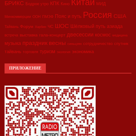
Китай
БРИКС
КПК
МИД
Бодрое утро
Кино
Россия
США
Пояс и путь
Минкоммерции
ООН
ПМЭФ
ШОС
азиада
Шёлковый путь
Форум
ЧС
Тайвань
Харбин
двесессии
космос
выставка
гала-концерт
встреча
медицина
праздник весны
музыка
сотрудничество
спутник
синьцзян
туризм
экономика
тайвань
торговля
экология
ПРИЛОЖЕНИЕ