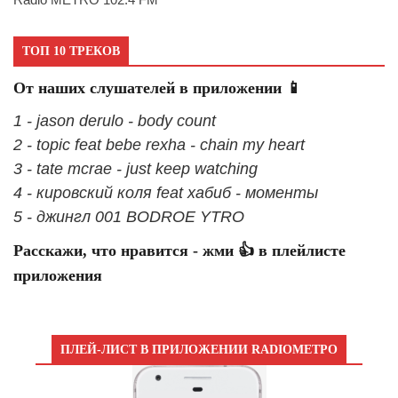
ТОП 10 ТРЕКОВ
От наших слушателей в приложении 📱
1 - jason derulo - body count
2 - topic feat bebe rexha - chain my heart
3 - tate mcrae - just keep watching
4 - кировский коля feat хабиб - моменты
5 - джингл 001 BODROE YTRO
Расскажи, что нравится - жми 👍 в плейлисте
приложения
ПЛЕЙ-ЛИСТ В ПРИЛОЖЕНИИ RADIOМЕТРО