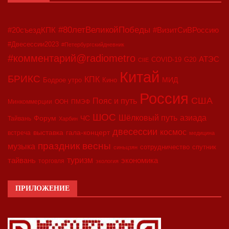
#80летВеликойПобеды
#20съездКПК
#ВизитСиВРоссию
#Двесессии2023
#Петербургскийдневник
#комментарий@radiometro
АТЭС
COVID-19
G20
CIIE
Китай
БРИКС
КПК
МИД
Бодрое утро
Кино
Россия
США
Пояс и путь
Минкоммерции
ООН
ПМЭФ
ШОС
азиада
Шёлковый путь
Форум
ЧС
Тайвань
Харбин
двесессии
космос
выставка
гала-концерт
встреча
медицина
праздник весны
музыка
сотрудничество
спутник
синьцзян
туризм
экономика
тайвань
торговля
экология
ПРИЛОЖЕНИЕ