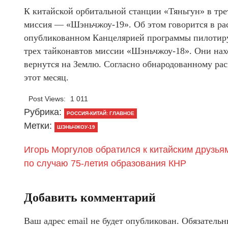
К китайской орбитальной станции «Тяньгун» в тре
миссия — «Шэньчжоу-19». Об этом говорится в ра
опубликованном Канцелярией программы пилотиру
трех тайконавтов миссии «Шэньчжоу-18». Они нахо
вернутся на Землю. Согласно обнародованному ра
этот месяц.
Post Views:
1 011
Рубрика:
РОССИЯ-КИТАЙ: ГЛАВНОЕ
Метки:
ШЭНЬЧЖОУ-19
Игорь Моргулов обратился к китайским друзья
по случаю 75-летия образования КНР
Добавить комментарий
Ваш адрес email не будет опубликован.
Обязательн