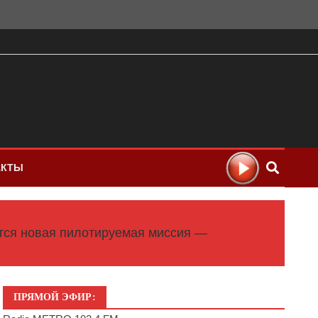
АКТЫ
ится новая пилотируемая миссия —
ПРЯМОЙ ЭФИР: