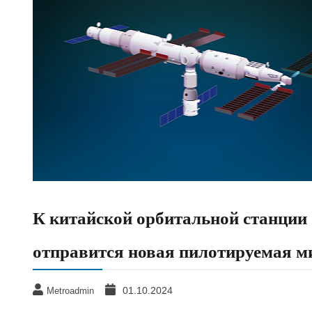
К китайской орбитальной станции 
отправится новая пилотируемая 
01.10.2024
Metroadmin