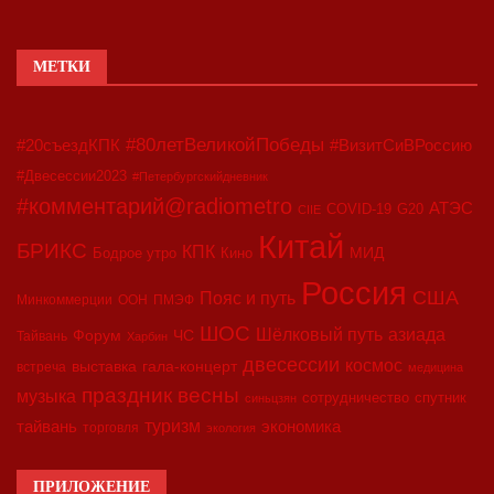
МЕТКИ
#80летВеликойПобеды
#20съездКПК
#ВизитСиВРоссию
#Двесессии2023
#Петербургскийдневник
#комментарий@radiometro
АТЭС
COVID-19
G20
CIIE
Китай
БРИКС
КПК
МИД
Бодрое утро
Кино
Россия
США
Пояс и путь
Минкоммерции
ООН
ПМЭФ
ШОС
азиада
Шёлковый путь
Форум
ЧС
Тайвань
Харбин
двесессии
космос
выставка
гала-концерт
встреча
медицина
праздник весны
музыка
сотрудничество
спутник
синьцзян
туризм
экономика
тайвань
торговля
экология
ПРИЛОЖЕНИЕ