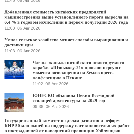
11:45
06 Авг 2026
Добавленная стоимость китайских предприятий
машиностроения выше установленного порога выросла на
6,4 % в годовом исчислении в первом полугодии 2026 года
11:03
06 Авг 2026
Умное сельское хозяйство меняет способы выращивания и
доставки еды
11:03
06 Авг 2026
Члены экипажа китайского пилотируемого
корабля «Шэньчжоу-21» провели первую с
момента возвращения на Землю пресс-
конференцию в Пекине
11:02
06 Авг 2026
ЮНЕСКО объявила Пекин Всемирной
столицей архитектуры на 2029 год
09:38
06 Авг 2026
Государственный комитет по делам развития и реформ
КНР 50 млн юаней на поддержку восстановительных работ
в пострадавшей от наводнений провинции Хэйлунцзян