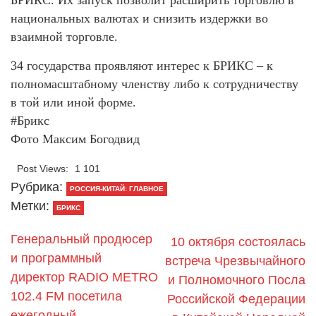
БРИКС. Их запуск позволит расширить торговлю в
национальных валютах и снизить издержки во
взаимной торговле.
34 государства проявляют интерес к БРИКС – к
полномасштабному членству либо к сотрудничеству
в той или иной форме.
#Брикс
Фото Максим Богодвид
Post Views:
1 101
Рубрика:
РОССИЯ-КИТАЙ: ГЛАВНОЕ
Метки:
БРИКС
Генеральный продюсер
10 октября состоялась
и программный
встреча Чрезвычайного
директор RADIO METRO
и Полномочного Посла
102.4 FM посетила
Российской Федерации
ежегодный