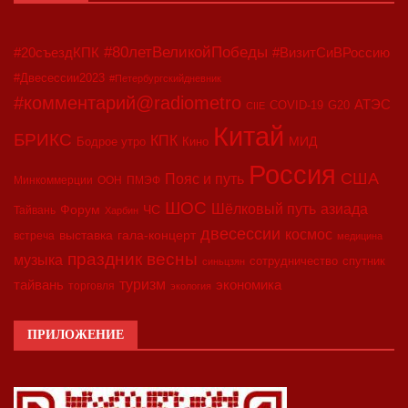
#80летВеликойПобеды
#20съездКПК
#ВизитСиВРоссию
#Двесессии2023
#Петербургскийдневник
#комментарий@radiometro
АТЭС
COVID-19
G20
CIIE
Китай
БРИКС
КПК
МИД
Бодрое утро
Кино
Россия
США
Пояс и путь
Минкоммерции
ООН
ПМЭФ
ШОС
азиада
Шёлковый путь
Форум
ЧС
Тайвань
Харбин
двесессии
космос
выставка
гала-концерт
встреча
медицина
праздник весны
музыка
сотрудничество
спутник
синьцзян
туризм
экономика
тайвань
торговля
экология
ПРИЛОЖЕНИЕ