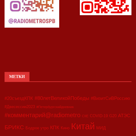
МЕТКИ
#80летВеликойПобеды
#20съездКПК
#ВизитСиВРоссию
#Двесессии2023
#Петербургскийдневник
#комментарий@radiometro
АТЭС
COVID-19
G20
CIIE
Китай
БРИКС
КПК
МИД
Бодрое утро
Кино