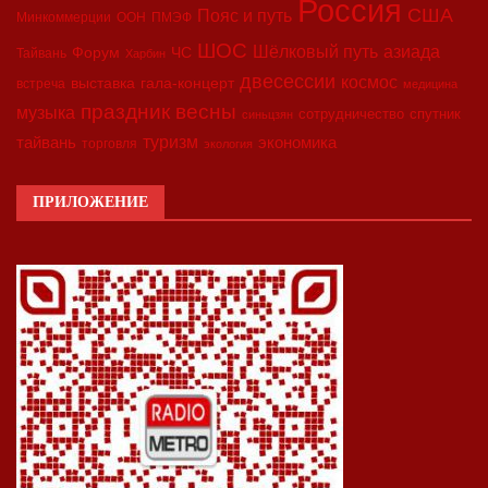
Россия
США
Пояс и путь
Минкоммерции
ООН
ПМЭФ
ШОС
азиада
Шёлковый путь
Форум
ЧС
Тайвань
Харбин
двесессии
космос
выставка
гала-концерт
встреча
медицина
праздник весны
музыка
сотрудничество
спутник
синьцзян
туризм
экономика
тайвань
торговля
экология
ПРИЛОЖЕНИЕ