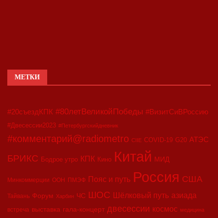
МЕТКИ
#80летВеликойПобеды
#20съездКПК
#ВизитСиВРоссию
#Двесессии2023
#Петербургскийдневник
#комментарий@radiometro
АТЭС
COVID-19
G20
CIIE
Китай
БРИКС
КПК
МИД
Бодрое утро
Кино
Россия
США
Пояс и путь
Минкоммерции
ООН
ПМЭФ
ШОС
азиада
Шёлковый путь
Форум
ЧС
Тайвань
Харбин
двесессии
космос
выставка
гала-концерт
встреча
медицина