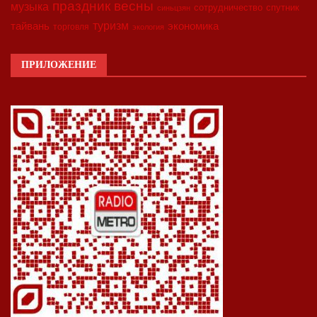
праздник весны
музыка
сотрудничество
спутник
синьцзян
туризм
экономика
тайвань
торговля
экология
ПРИЛОЖЕНИЕ