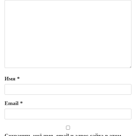
Имя
*
Email
*
Сохранить моё имя, email и адрес сайта в этом