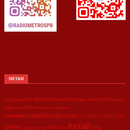
МЕТКИ
#80летВеликойПобеды
#20съездКПК
#ВизитСиВРоссию
#Двесессии2023
#Петербургскийдневник
#комментарий@radiometro
АТЭС
COVID-19
G20
CIIE
Китай
БРИКС
КПК
МИД
Бодрое утро
Кино