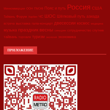
Россия
США
Пояс и путь
Минкоммерции
ООН
ПМЭФ
ШОС
азиада
Шёлковый путь
Форум
ЧС
Тайвань
Харбин
двесессии
космос
выставка
гала-концерт
встреча
медицина
праздник весны
музыка
сотрудничество
спутник
синьцзян
туризм
экономика
тайвань
торговля
экология
ПРИЛОЖЕНИЕ