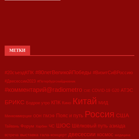
МЕТКИ
#80летВеликойПобеды
#20съездКПК
#ВизитСиВРоссию
#Двесессии2023
#Петербургскийдневник
#комментарий@radiometro
АТЭС
COVID-19
G20
CIIE
Китай
БРИКС
КПК
МИД
Бодрое утро
Кино
Россия
США
Пояс и путь
Минкоммерции
ООН
ПМЭФ
ШОС
азиада
Шёлковый путь
Форум
ЧС
Тайвань
Харбин
двесессии
космос
выставка
гала-концерт
встреча
медицина