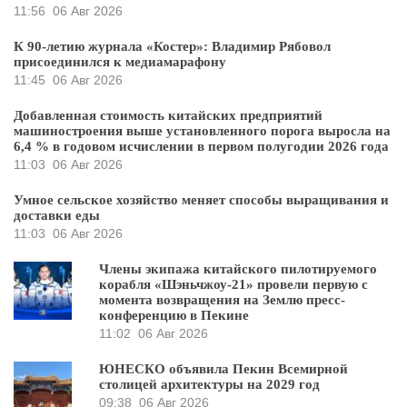
11:56
06 Авг 2026
К 90-летию журнала «Костер»: Владимир Рябовол
присоединился к медиамарафону
11:45
06 Авг 2026
Добавленная стоимость китайских предприятий
машиностроения выше установленного порога выросла на
6,4 % в годовом исчислении в первом полугодии 2026 года
11:03
06 Авг 2026
Умное сельское хозяйство меняет способы выращивания и
доставки еды
11:03
06 Авг 2026
Члены экипажа китайского пилотируемого
корабля «Шэньчжоу-21» провели первую с
момента возвращения на Землю пресс-
конференцию в Пекине
11:02
06 Авг 2026
ЮНЕСКО объявила Пекин Всемирной
столицей архитектуры на 2029 год
09:38
06 Авг 2026