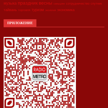
праздник весны
музыка
сотрудничество
спутник
синьцзян
туризм
экономика
тайвань
торговля
экология
ПРИЛОЖЕНИЕ