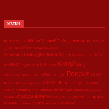
МЕТКИ
#80летВеликойПобеды
#20съездКПК
#ВизитСиВРоссию
#Двесессии2023
#Петербургскийдневник
#комментарий@radiometro
АТЭС
COVID-19
G20
CIIE
Китай
БРИКС
КПК
МИД
Бодрое утро
Кино
Россия
США
Пояс и путь
Минкоммерции
ООН
ПМЭФ
ШОС
азиада
Шёлковый путь
Форум
ЧС
Тайвань
Харбин
двесессии
космос
выставка
гала-концерт
встреча
медицина
праздник весны
музыка
сотрудничество
спутник
синьцзян
туризм
экономика
тайвань
торговля
экология