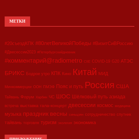
МЕТКИ
#80летВеликойПобеды
#20съездКПК
#ВизитСиВРоссию
#Двесессии2023
#Петербургскийдневник
#комментарий@radiometro
АТЭС
COVID-19
G20
CIIE
Китай
БРИКС
КПК
МИД
Бодрое утро
Кино
Россия
США
Пояс и путь
Минкоммерции
ООН
ПМЭФ
ШОС
азиада
Шёлковый путь
Форум
ЧС
Тайвань
Харбин
двесессии
космос
выставка
гала-концерт
встреча
медицина
праздник весны
музыка
сотрудничество
спутник
синьцзян
туризм
экономика
тайвань
торговля
экология