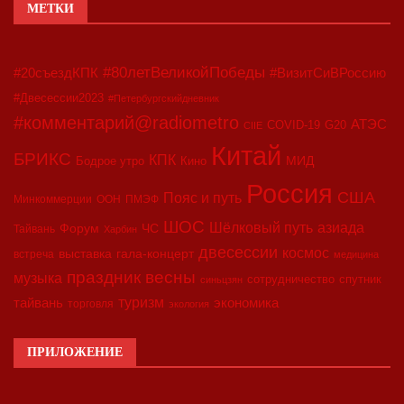
МЕТКИ
#80летВеликойПобеды
#20съездКПК
#ВизитСиВРоссию
#Двесессии2023
#Петербургскийдневник
#комментарий@radiometro
АТЭС
COVID-19
G20
CIIE
Китай
БРИКС
КПК
МИД
Бодрое утро
Кино
Россия
США
Пояс и путь
Минкоммерции
ООН
ПМЭФ
ШОС
азиада
Шёлковый путь
Форум
ЧС
Тайвань
Харбин
двесессии
космос
выставка
гала-концерт
встреча
медицина
праздник весны
музыка
сотрудничество
спутник
синьцзян
туризм
экономика
тайвань
торговля
экология
ПРИЛОЖЕНИЕ