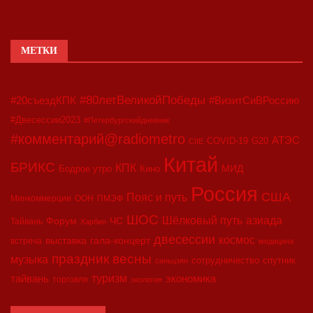
МЕТКИ
#80летВеликойПобеды
#20съездКПК
#ВизитСиВРоссию
#Двесессии2023
#Петербургскийдневник
#комментарий@radiometro
АТЭС
COVID-19
G20
CIIE
Китай
БРИКС
КПК
МИД
Бодрое утро
Кино
Россия
США
Пояс и путь
Минкоммерции
ООН
ПМЭФ
ШОС
азиада
Шёлковый путь
Форум
ЧС
Тайвань
Харбин
двесессии
космос
выставка
гала-концерт
встреча
медицина
праздник весны
музыка
сотрудничество
спутник
синьцзян
туризм
экономика
тайвань
торговля
экология