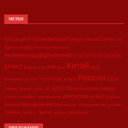
МЕТКИ
#80летВеликойПобеды
#20съездКПК
#ВизитСиВРоссию
#Двесессии2023
#Петербургскийдневник
#комментарий@radiometro
АТЭС
COVID-19
G20
CIIE
Китай
БРИКС
КПК
МИД
Бодрое утро
Кино
Россия
США
Пояс и путь
Минкоммерции
ООН
ПМЭФ
ШОС
азиада
Шёлковый путь
Форум
ЧС
Тайвань
Харбин
двесессии
космос
выставка
гала-концерт
встреча
медицина
праздник весны
музыка
сотрудничество
спутник
синьцзян
туризм
экономика
тайвань
торговля
экология
ПРИЛОЖЕНИЕ