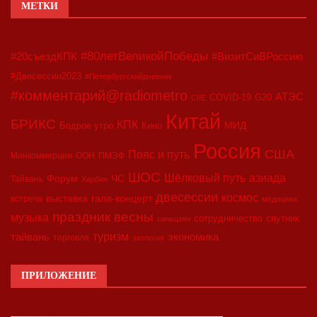
МЕТКИ
#80летВеликойПобеды
#20съездКПК
#ВизитСиВРоссию
#Двесессии2023
#Петербургскийдневник
#комментарий@radiometro
АТЭС
COVID-19
G20
CIIE
Китай
БРИКС
КПК
МИД
Бодрое утро
Кино
Россия
США
Пояс и путь
Минкоммерции
ООН
ПМЭФ
ШОС
азиада
Шёлковый путь
Форум
ЧС
Тайвань
Харбин
двесессии
космос
выставка
гала-концерт
встреча
медицина
праздник весны
музыка
сотрудничество
спутник
синьцзян
туризм
экономика
тайвань
торговля
экология
ПРИЛОЖЕНИЕ