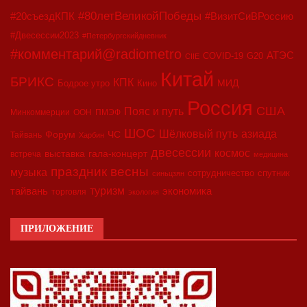
#80летВеликойПобеды
#20съездКПК
#ВизитСиВРоссию
#Двесессии2023
#Петербургскийдневник
#комментарий@radiometro
АТЭС
COVID-19
G20
CIIE
Китай
БРИКС
КПК
МИД
Бодрое утро
Кино
Россия
США
Пояс и путь
Минкоммерции
ООН
ПМЭФ
ШОС
азиада
Шёлковый путь
Форум
ЧС
Тайвань
Харбин
двесессии
космос
выставка
гала-концерт
встреча
медицина
праздник весны
музыка
сотрудничество
спутник
синьцзян
туризм
экономика
тайвань
торговля
экология
ПРИЛОЖЕНИЕ