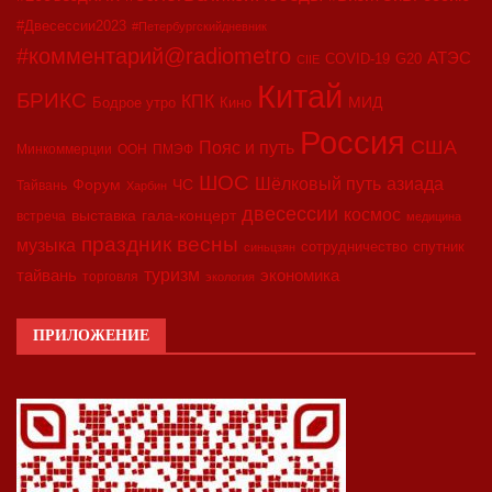
#Двесессии2023
#Петербургскийдневник
#комментарий@radiometro
АТЭС
COVID-19
G20
CIIE
Китай
БРИКС
КПК
МИД
Бодрое утро
Кино
Россия
США
Пояс и путь
Минкоммерции
ООН
ПМЭФ
ШОС
азиада
Шёлковый путь
Форум
ЧС
Тайвань
Харбин
двесессии
космос
выставка
гала-концерт
встреча
медицина
праздник весны
музыка
сотрудничество
спутник
синьцзян
туризм
экономика
тайвань
торговля
экология
ПРИЛОЖЕНИЕ