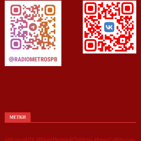
МЕТКИ
#80летВеликойПобеды
#20съездКПК
#ВизитСиВРоссию