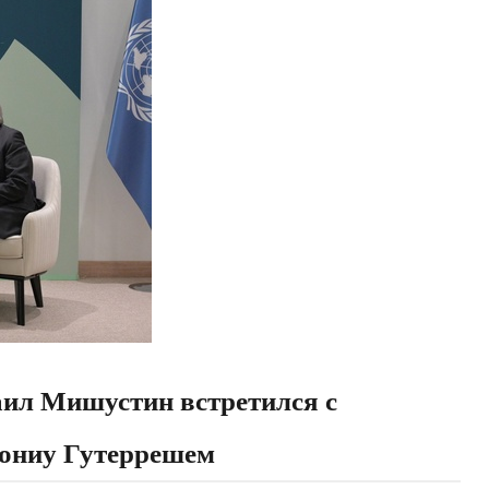
ил Мишустин встретился с
ониу Гутеррешем