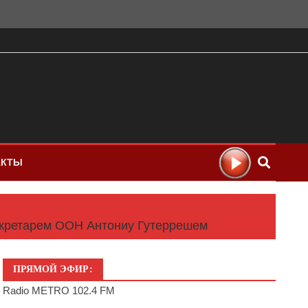
АКТЫ
екретарем ООН Антониу Гутеррешем
ПРЯМОЙ ЭФИР:
Radio METRO 102.4 FM