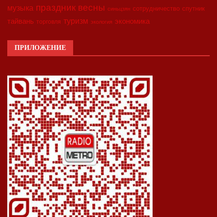
праздник весны
музыка
сотрудничество
спутник
синьцзян
туризм
экономика
тайвань
торговля
экология
ПРИЛОЖЕНИЕ