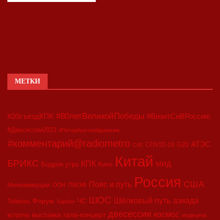
МЕТКИ
#80летВеликойПобеды
#20съездКПК
#ВизитСиВРоссию
#Двесессии2023
#Петербургскийдневник
#комментарий@radiometro
АТЭС
COVID-19
G20
CIIE
Китай
БРИКС
КПК
МИД
Бодрое утро
Кино
Россия
США
Пояс и путь
Минкоммерции
ООН
ПМЭФ
ШОС
азиада
Шёлковый путь
Форум
ЧС
Тайвань
Харбин
двесессии
космос
выставка
гала-концерт
встреча
медицина