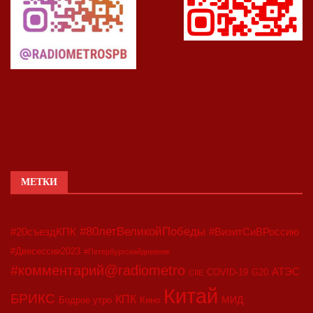
МЕТКИ
#80летВеликойПобеды
#20съездКПК
#ВизитСиВРоссию
#Двесессии2023
#Петербургскийдневник
#комментарий@radiometro
АТЭС
COVID-19
G20
CIIE
Китай
БРИКС
КПК
МИД
Бодрое утро
Кино