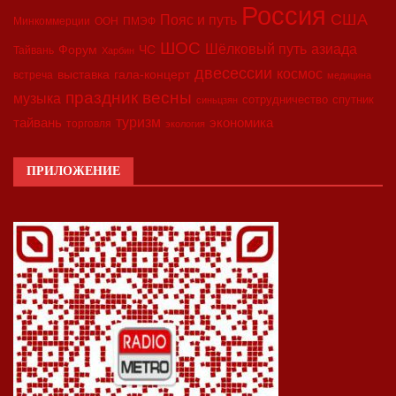
Россия
США
Пояс и путь
Минкоммерции
ООН
ПМЭФ
ШОС
азиада
Шёлковый путь
Форум
ЧС
Тайвань
Харбин
двесессии
космос
выставка
гала-концерт
встреча
медицина
праздник весны
музыка
сотрудничество
спутник
синьцзян
туризм
экономика
тайвань
торговля
экология
ПРИЛОЖЕНИЕ