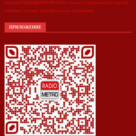
праздник весны
музыка
сотрудничество
спутник
синьцзян
туризм
экономика
тайвань
торговля
экология
ПРИЛОЖЕНИЕ