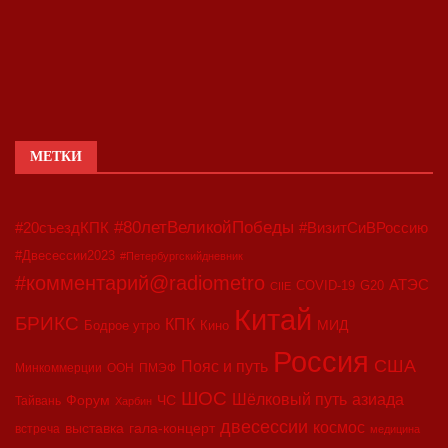
МЕТКИ
#80летВеликойПобеды
#20съездКПК
#ВизитСиВРоссию
#Двесессии2023
#Петербургскийдневник
#комментарий@radiometro
АТЭС
COVID-19
G20
CIIE
Китай
БРИКС
КПК
МИД
Бодрое утро
Кино
Россия
США
Пояс и путь
Минкоммерции
ООН
ПМЭФ
ШОС
азиада
Шёлковый путь
Форум
ЧС
Тайвань
Харбин
двесессии
космос
выставка
гала-концерт
встреча
медицина