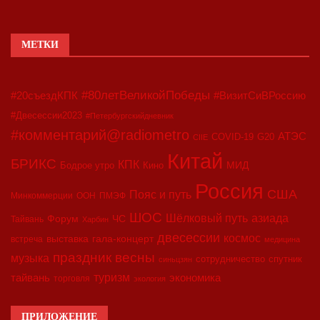
МЕТКИ
#80летВеликойПобеды
#20съездКПК
#ВизитСиВРоссию
#Двесессии2023
#Петербургскийдневник
#комментарий@radiometro
АТЭС
COVID-19
G20
CIIE
Китай
БРИКС
КПК
МИД
Бодрое утро
Кино
Россия
США
Пояс и путь
Минкоммерции
ООН
ПМЭФ
ШОС
азиада
Шёлковый путь
Форум
ЧС
Тайвань
Харбин
двесессии
космос
выставка
гала-концерт
встреча
медицина
праздник весны
музыка
сотрудничество
спутник
синьцзян
туризм
экономика
тайвань
торговля
экология
ПРИЛОЖЕНИЕ