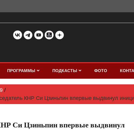
ПРОГРАММЫ
ПОДКАСТЫ
ФОТО
КОНТ
9
дседатель КНР Си Цзиньпин впервые выдвинул иници
ь КНР Си Цзиньпин впервые выдвинул