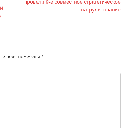
провели 9-е совместное стратегическое
ей
патрулирование
х
ые поля помечены
*