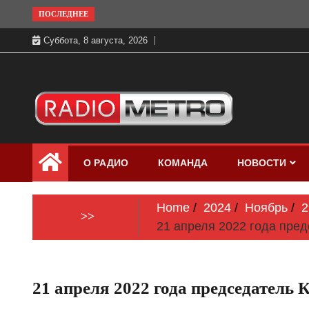
Skip
ПОСЛЕДНЕЕ
to
Суббота, 8 августа, 2026
content
Слушать онлайн и на 102.4 FM
Радио МЕТРО
бесплатно в хорошем качестве Санкт-
О РАДИО
КОМАНДА
НОВОСТИ
Петербург и Россия
Home
2024
Ноябрь
2
>>
21 апреля 2022 года пре
21 апреля 2022 года председател