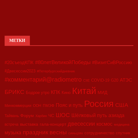
МЕТКИ
#80летВеликойПобеды
#20съездКПК
#ВизитСиВРоссию
#Двесессии2023
#Петербургскийдневник
#комментарий@radiometro
АТЭС
COVID-19
G20
CIIE
Китай
БРИКС
КПК
МИД
Бодрое утро
Кино
Россия
США
Пояс и путь
Минкоммерции
ООН
ПМЭФ
ШОС
азиада
Шёлковый путь
Форум
ЧС
Тайвань
Харбин
двесессии
космос
выставка
гала-концерт
встреча
медицина
праздник весны
музыка
сотрудничество
спутник
синьцзян