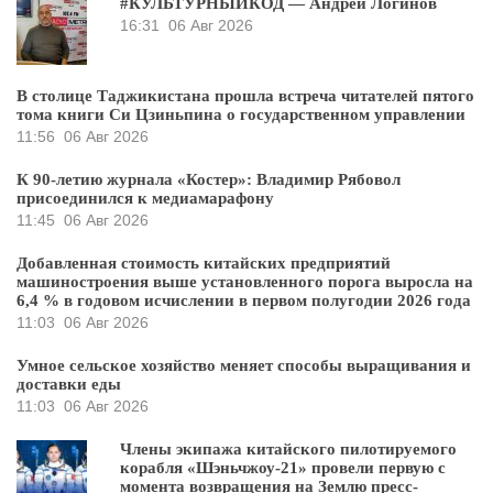
#КУЛЬТУРНЫЙКОД — Андрей Логинов
16:31
06 Авг 2026
В столице Таджикистана прошла встреча читателей пятого
тома книги Си Цзиньпина о государственном управлении
11:56
06 Авг 2026
К 90-летию журнала «Костер»: Владимир Рябовол
присоединился к медиамарафону
11:45
06 Авг 2026
Добавленная стоимость китайских предприятий
машиностроения выше установленного порога выросла на
6,4 % в годовом исчислении в первом полугодии 2026 года
11:03
06 Авг 2026
Умное сельское хозяйство меняет способы выращивания и
доставки еды
11:03
06 Авг 2026
Члены экипажа китайского пилотируемого
корабля «Шэньчжоу-21» провели первую с
момента возвращения на Землю пресс-