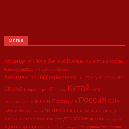
МЕТКИ
#80летВеликойПобеды
#20съездКПК
#ВизитСиВРоссию
#Двесессии2023
#Петербургскийдневник
#комментарий@radiometro
АТЭС
COVID-19
G20
CIIE
Китай
БРИКС
КПК
МИД
Бодрое утро
Кино
Россия
США
Пояс и путь
Минкоммерции
ООН
ПМЭФ
ШОС
азиада
Шёлковый путь
Форум
ЧС
Тайвань
Харбин
двесессии
космос
выставка
гала-концерт
встреча
медицина
праздник весны
музыка
сотрудничество
спутник
синьцзян