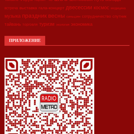
двесессии
космос
выставка
гала-концерт
встреча
медицина
праздник весны
музыка
сотрудничество
спутник
синьцзян
туризм
экономика
тайвань
торговля
экология
ПРИЛОЖЕНИЕ