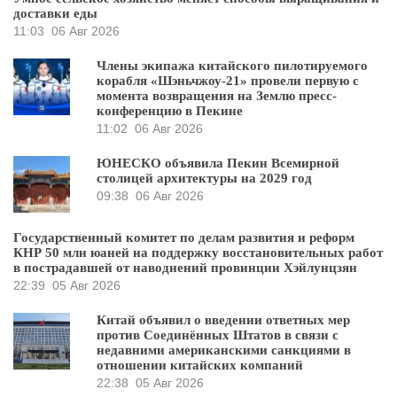
доставки еды
11:03
06 Авг 2026
Члены экипажа китайского пилотируемого
корабля «Шэньчжоу-21» провели первую с
момента возвращения на Землю пресс-
конференцию в Пекине
11:02
06 Авг 2026
ЮНЕСКО объявила Пекин Всемирной
столицей архитектуры на 2029 год
09:38
06 Авг 2026
Государственный комитет по делам развития и реформ
КНР 50 млн юаней на поддержку восстановительных работ
в пострадавшей от наводнений провинции Хэйлунцзян
22:39
05 Авг 2026
Китай объявил о введении ответных мер
против Соединённых Штатов в связи с
недавними американскими санкциями в
отношении китайских компаний
22:38
05 Авг 2026