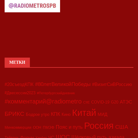
МЕТКИ
#80летВеликойПобеды
#20съездКПК
#ВизитСиВРоссию
#Двесессии2023
#Петербургскийдневник
#комментарий@radiometro
АТЭС
COVID-19
G20
CIIE
Китай
БРИКС
КПК
МИД
Бодрое утро
Кино
Россия
США
Пояс и путь
Минкоммерции
ООН
ПМЭФ
ШОС
азиада
Шёлковый путь
Форум
ЧС
Тайвань
Харбин