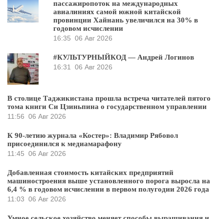
пассажиропоток на международных
авиалиниях самой южной китайской
провинции Хайнань увеличился на 30% в
годовом исчислении
16:35
06 Авг 2026
#КУЛЬТУРНЫЙКОД — Андрей Логинов
16:31
06 Авг 2026
В столице Таджикистана прошла встреча читателей пятого
тома книги Си Цзиньпина о государственном управлении
11:56
06 Авг 2026
К 90-летию журнала «Костер»: Владимир Рябовол
присоединился к медиамарафону
11:45
06 Авг 2026
Добавленная стоимость китайских предприятий
машиностроения выше установленного порога выросла на
6,4 % в годовом исчислении в первом полугодии 2026 года
11:03
06 Авг 2026
Умное сельское хозяйство меняет способы выращивания и