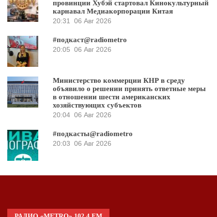
провинции Хубэй стартовал Кинокультурный
карнавал Медиакорпорации Китая
20:31
06 Авг 2026
#подкаст@radiometro
20:05
06 Авг 2026
Министерство коммерции КНР в среду
объявило о решении принять ответные меры
в отношении шести американских
хозяйствующих субъектов
20:04
06 Авг 2026
#подкасты@radiometro
20:03
06 Авг 2026
РАДИО «METRO» 102.4 FM