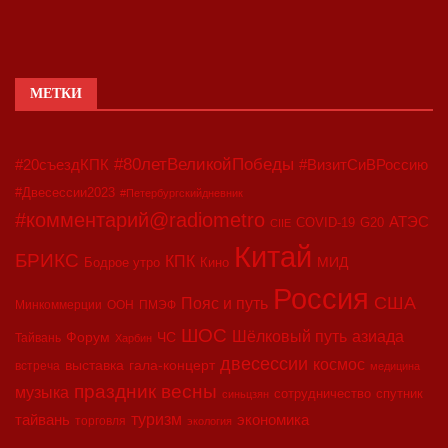
МЕТКИ
#80летВеликойПобеды
#20съездКПК
#ВизитСиВРоссию
#Двесессии2023
#Петербургскийдневник
#комментарий@radiometro
АТЭС
COVID-19
G20
CIIE
Китай
БРИКС
КПК
МИД
Бодрое утро
Кино
Россия
США
Пояс и путь
Минкоммерции
ООН
ПМЭФ
ШОС
азиада
Шёлковый путь
Форум
ЧС
Тайвань
Харбин
двесессии
космос
выставка
гала-концерт
встреча
медицина
праздник весны
музыка
сотрудничество
спутник
синьцзян
туризм
экономика
тайвань
торговля
экология