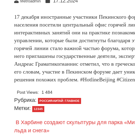
17.12.2024
Metroadmin
17 декабря иностранные участники Пекинского ф
населения посетили центральный офис горячей лин
интерактивных занятий они на практике познакоми
управлении, которые были достигнуты благодаря 
горячей линии стало важной частью форума, которы
него приглашены государственные деятели, экспер
Андреас Граматикогианнис отметил, что в греческ
его словам, участие в Пекинском форуме дает ун
решения похожих проблем. #HotlineBeijing #Citizen
Post Views:
1 484
Рубрика:
РОССИЯ-КИТАЙ: ГЛАВНОЕ
Метки:
12345
В Харбине создают скульптуры для парка «Ми
льда и снега»