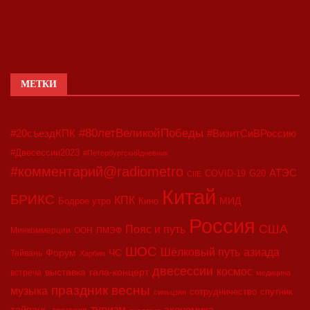
МЕТКИ
#80летВеликойПобеды
#20съездКПК
#ВизитСиВРоссию
#Двесессии2023
#Петербургскийдневник
#комментарий@radiometro
АТЭС
COVID-19
G20
CIIE
Китай
БРИКС
КПК
МИД
Бодрое утро
Кино
Россия
США
Пояс и путь
Минкоммерции
ООН
ПМЭФ
ШОС
азиада
Шёлковый путь
Форум
ЧС
Тайвань
Харбин
двесессии
космос
выставка
гала-концерт
встреча
медицина
праздник весны
музыка
сотрудничество
спутник
синьцзян
туризм
экономика
тайвань