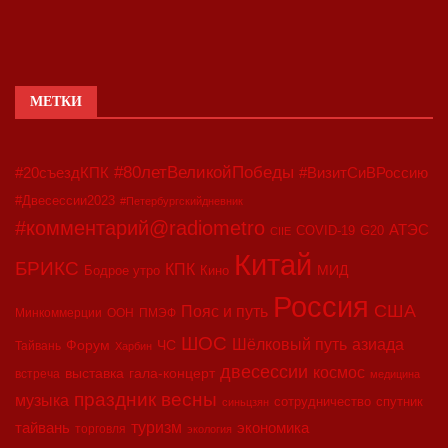
МЕТКИ
#80летВеликойПобеды
#20съездКПК
#ВизитСиВРоссию
#Двесессии2023
#Петербургскийдневник
#комментарий@radiometro
АТЭС
COVID-19
G20
CIIE
Китай
БРИКС
КПК
МИД
Бодрое утро
Кино
Россия
США
Пояс и путь
Минкоммерции
ООН
ПМЭФ
ШОС
азиада
Шёлковый путь
Форум
ЧС
Тайвань
Харбин
двесессии
космос
выставка
гала-концерт
встреча
медицина
праздник весны
музыка
сотрудничество
спутник
синьцзян
туризм
экономика
тайвань
торговля
экология