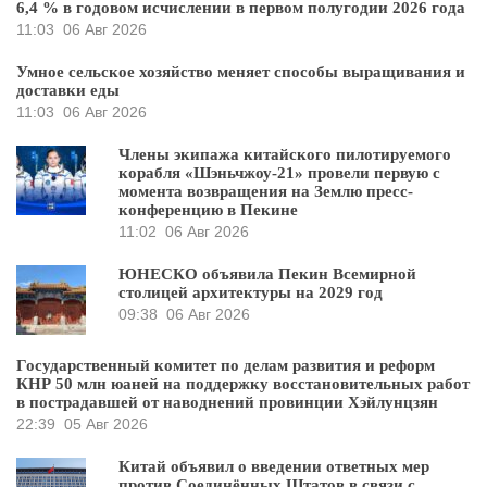
6,4 % в годовом исчислении в первом полугодии 2026 года
11:03
06 Авг 2026
Умное сельское хозяйство меняет способы выращивания и
доставки еды
11:03
06 Авг 2026
Члены экипажа китайского пилотируемого
корабля «Шэньчжоу-21» провели первую с
момента возвращения на Землю пресс-
конференцию в Пекине
11:02
06 Авг 2026
ЮНЕСКО объявила Пекин Всемирной
столицей архитектуры на 2029 год
09:38
06 Авг 2026
Государственный комитет по делам развития и реформ
КНР 50 млн юаней на поддержку восстановительных работ
в пострадавшей от наводнений провинции Хэйлунцзян
22:39
05 Авг 2026
Китай объявил о введении ответных мер
против Соединённых Штатов в связи с