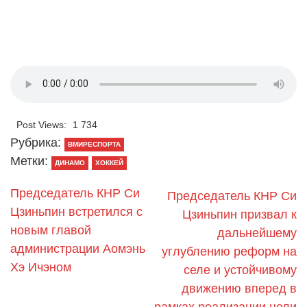
Post Views:
1 734
Рубрика:
ВМИРЕСПОРТА
Метки:
ДИНАМО
ХОККЕЙ
Председатель КНР Си
Председатель КНР Си
Цзиньпин встретился с
Цзиньпин призвал к
новым главой
дальнейшему
администрации Аомэнь
углублению реформ на
Хэ Ичэном
селе и устойчивому
движению вперед в
рамках реализации цели