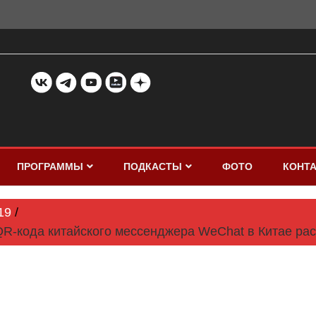
ПРОГРАММЫ
ПОДКАСТЫ
ФОТО
КОНТ
19
QR-кода китайского мессенджера WeChat в Китае ра