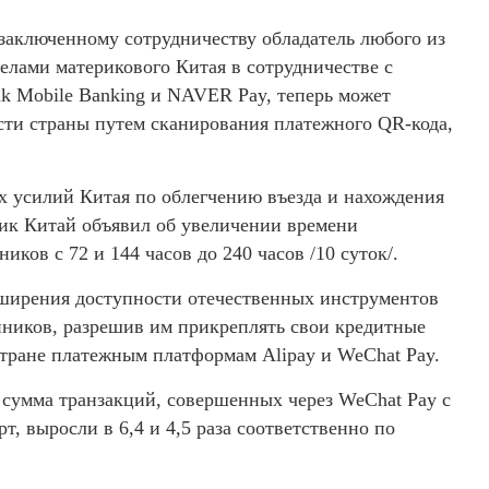
 заключенному сотрудничеству обладатель любого из
лами материкового Китая в сотрудничестве с
k Mobile Banking и NAVER Pay, теперь может
ти страны путем сканирования платежного QR-кода,
х усилий Китая по облегчению въезда и нахождения
ник Китай объявил об увеличении времени
ков с 72 и 144 часов до 240 часов /10 суток/.
сширения доступности отечественных инструментов
ников, разрешив им прикреплять свои кредитные
стране платежным платформам Alipay и WeChat Pay.
и сумма транзакций, совершенных через WeChat Pay с
, выросли в 6,4 и 4,5 раза соответственно по