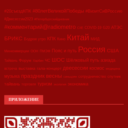
#80летВеликойПобеды
#20съездКПК
#ВизитСиВРоссию
#Двесессии2023
#Петербургскийдневник
#комментарий@radiometro
АТЭС
COVID-19
G20
CIIE
Китай
БРИКС
КПК
МИД
Бодрое утро
Кино
Россия
США
Пояс и путь
Минкоммерции
ООН
ПМЭФ
ШОС
азиада
Шёлковый путь
Форум
ЧС
Тайвань
Харбин
двесессии
космос
выставка
гала-концерт
встреча
медицина
праздник весны
музыка
сотрудничество
спутник
синьцзян
туризм
экономика
тайвань
торговля
экология
ПРИЛОЖЕНИЕ