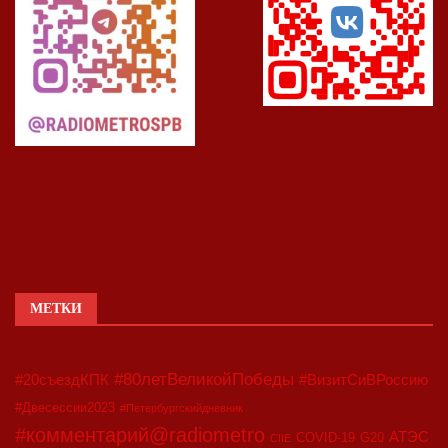
МЕТКИ
#80летВеликойПобеды
#20съездКПК
#ВизитСиВРоссию
#Двесессии2023
#Петербургскийдневник
#комментарий@radiometro
АТЭС
COVID-19
G20
CIIE