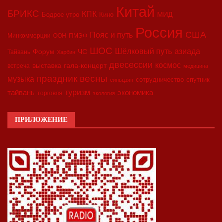
Китай
БРИКС
КПК
МИД
Бодрое утро
Кино
Россия
США
Пояс и путь
Минкоммерции
ООН
ПМЭФ
ШОС
азиада
Шёлковый путь
Форум
ЧС
Тайвань
Харбин
двесессии
космос
выставка
гала-концерт
встреча
медицина
праздник весны
музыка
сотрудничество
спутник
синьцзян
туризм
экономика
тайвань
торговля
экология
ПРИЛОЖЕНИЕ