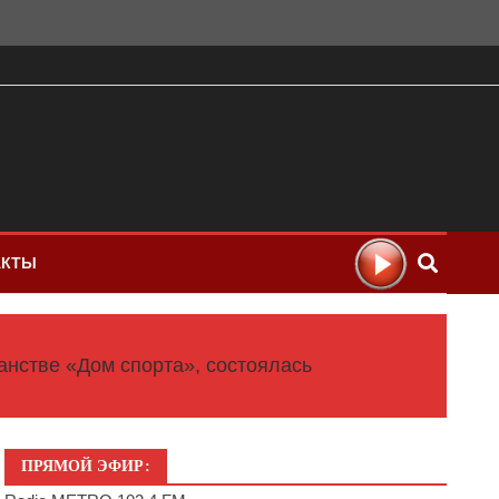
АКТЫ
анстве «Дом спорта», состоялась
ПРЯМОЙ ЭФИР: