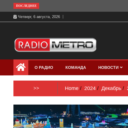
Skip
ПОСЛЕДНЕЕ
to
Четверг, 6 августа, 2026
content
Слушать онлайн и на 102.4 FM
Радио МЕТРО
бесплатно в хорошем качестве Санкт-
О РАДИО
КОМАНДА
НОВОСТИ
Петербург и Россия
>>
Home
2024
Декабрь