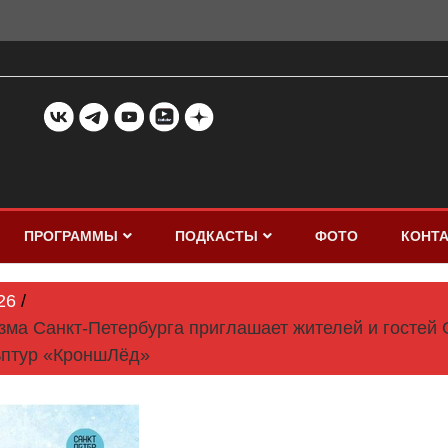
ПРОГРАММЫ
ПОДКАСТЫ
ФОТО
КОНТ
26
изма Санкт-Петербурга приглашает жителей и гостей
ьптур «КроншЛёд»