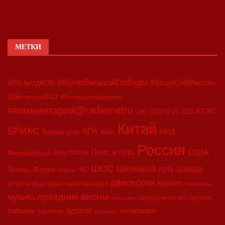
МЕТКИ
#80летВеликойПобеды
#20съездКПК
#ВизитСиВРоссию
#Двесессии2023
#Петербургскийдневник
#комментарий@radiometro
АТЭС
COVID-19
G20
CIIE
Китай
БРИКС
КПК
МИД
Бодрое утро
Кино
Россия
США
Пояс и путь
Минкоммерции
ООН
ПМЭФ
ШОС
азиада
Шёлковый путь
Форум
ЧС
Тайвань
Харбин
двесессии
космос
выставка
гала-концерт
встреча
медицина
праздник весны
музыка
сотрудничество
спутник
синьцзян
туризм
экономика
тайвань
торговля
экология