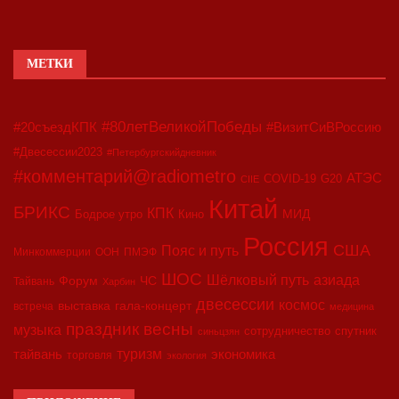
МЕТКИ
#80летВеликойПобеды
#20съездКПК
#ВизитСиВРоссию
#Двесессии2023
#Петербургскийдневник
#комментарий@radiometro
АТЭС
COVID-19
G20
CIIE
Китай
БРИКС
КПК
МИД
Бодрое утро
Кино
Россия
США
Пояс и путь
Минкоммерции
ООН
ПМЭФ
ШОС
азиада
Шёлковый путь
Форум
ЧС
Тайвань
Харбин
двесессии
космос
выставка
гала-концерт
встреча
медицина
праздник весны
музыка
сотрудничество
спутник
синьцзян
туризм
экономика
тайвань
торговля
экология