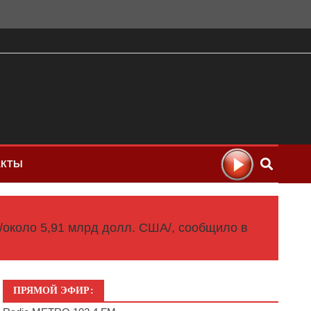
АКТЫ
/около 5,91 млрд долл. США/, сообщило в
ПРЯМОЙ ЭФИР: