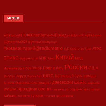
МЕТКИ
#80летВеликойПобеды
#20съездКПК
#ВизитСиВРоссию
#Двесессии2023
#Петербургскийдневник
#комментарий@radiometro
АТЭС
COVID-19
G20
CIIE
Китай
БРИКС
КПК
МИД
Бодрое утро
Кино
Россия
США
Пояс и путь
Минкоммерции
ООН
ПМЭФ
ШОС
азиада
Шёлковый путь
Форум
ЧС
Тайвань
Харбин
двесессии
космос
выставка
гала-концерт
встреча
медицина
праздник весны
музыка
сотрудничество
спутник
синьцзян
туризм
экономика
тайвань
торговля
экология