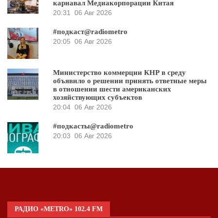
карнавал Медиакорпорации Китая
20:31
06 Авг 2026
#подкаст@radiometro
20:05
06 Авг 2026
Министерство коммерции КНР в среду
объявило о решении принять ответные меры
в отношении шести американских
хозяйствующих субъектов
20:04
06 Авг 2026
#подкасты@radiometro
20:03
06 Авг 2026
РАДИО «METRO» 102.4 FM