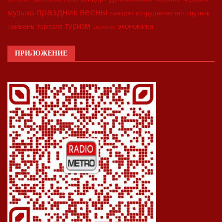
праздник весны
музыка
сотрудничество
спутник
синьцзян
туризм
экономика
тайвань
торговля
экология
ПРИЛОЖЕНИЕ