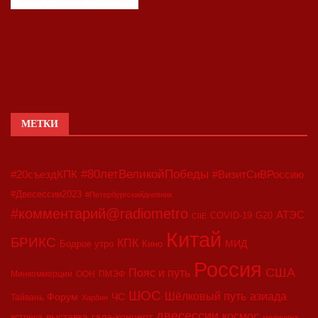
МЕТКИ
#80летВеликойПобеды
#20съездКПК
#ВизитСиВРоссию
#Двесессии2023
#Петербургскийдневник
#комментарий@radiometro
АТЭС
COVID-19
G20
CIIE
Китай
БРИКС
КПК
МИД
Бодрое утро
Кино
Россия
США
Пояс и путь
Минкоммерции
ООН
ПМЭФ
ШОС
азиада
Шёлковый путь
Форум
ЧС
Тайвань
Харбин
двесессии
космос
выставка
гала-концерт
встреча
медицина