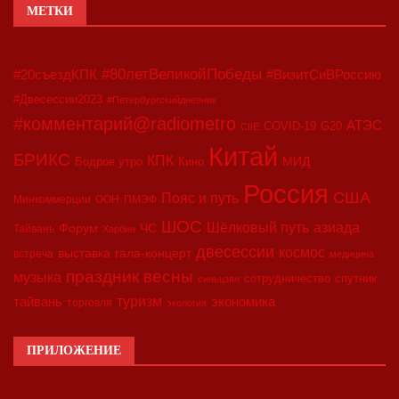
МЕТКИ
#80летВеликойПобеды
#20съездКПК
#ВизитСиВРоссию
#Двесессии2023
#Петербургскийдневник
#комментарий@radiometro
АТЭС
COVID-19
G20
CIIE
Китай
БРИКС
КПК
МИД
Бодрое утро
Кино
Россия
США
Пояс и путь
Минкоммерции
ООН
ПМЭФ
ШОС
азиада
Шёлковый путь
Форум
ЧС
Тайвань
Харбин
двесессии
космос
выставка
гала-концерт
встреча
медицина
праздник весны
музыка
сотрудничество
спутник
синьцзян
туризм
экономика
тайвань
торговля
экология
ПРИЛОЖЕНИЕ