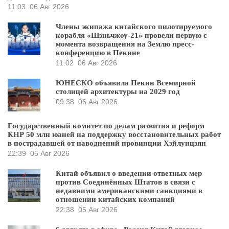
11:03
06 Авг 2026
Члены экипажа китайского пилотируемого
корабля «Шэньчжоу-21» провели первую с
момента возвращения на Землю пресс-
конференцию в Пекине
11:02
06 Авг 2026
ЮНЕСКО объявила Пекин Всемирной
столицей архитектуры на 2029 год
09:38
06 Авг 2026
Государственный комитет по делам развития и реформ
КНР 50 млн юаней на поддержку восстановительных работ
в пострадавшей от наводнений провинции Хэйлунцзян
22:39
05 Авг 2026
Китай объявил о введении ответных мер
против Соединённых Штатов в связи с
недавними американскими санкциями в
отношении китайских компаний
22:38
05 Авг 2026