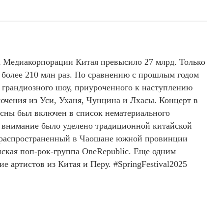
а Медиакорпорации Китая превысило 27 млрд. Только
более 210 млн раз. По сравнению с прошлым годом
 грандиозного шоу, приуроченного к наступлению
лючения из Уси, Уханя, Чунцина и Лхасы. Концерт в
Весны был включен в список нематериального
внимание было уделено традиционной китайской
», распространенный в Чаошане южной провинции
ская поп-рок-группа OneRepublic. Еще одним
 артистов из Китая и Перу. #SpringFestival2025