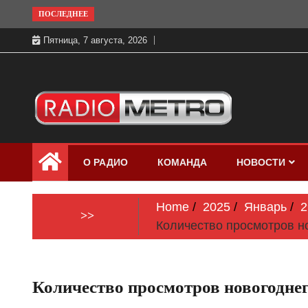
Skip
ПОСЛЕДНЕЕ
to
Пятница, 7 августа, 2026
content
Слушать онлайн и на 102.4 FM
Радио МЕТРО
бесплатно в хорошем качестве Санкт-
О РАДИО
КОМАНДА
НОВОСТИ
Петербург и Россия
Home
2025
Январь
2
>>
Количество просмотров н
Количество просмотров новогодне