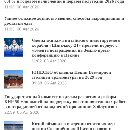
6,4 % в годовом исчислении в первом полугодии 2026 года
11:03
06 Авг 2026
Умное сельское хозяйство меняет способы выращивания и
доставки еды
11:03
06 Авг 2026
Члены экипажа китайского пилотируемого
корабля «Шэньчжоу-21» провели первую с
момента возвращения на Землю пресс-
конференцию в Пекине
11:02
06 Авг 2026
ЮНЕСКО объявила Пекин Всемирной
столицей архитектуры на 2029 год
09:38
06 Авг 2026
Государственный комитет по делам развития и реформ
КНР 50 млн юаней на поддержку восстановительных работ
в пострадавшей от наводнений провинции Хэйлунцзян
22:39
05 Авг 2026
Китай объявил о введении ответных мер
против Соединённых Штатов в связи с