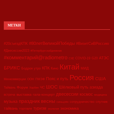
МЕТКИ
#80летВеликойПобеды
#20съездКПК
#ВизитСиВРоссию
#Двесессии2023
#Петербургскийдневник
#комментарий@radiometro
АТЭС
COVID-19
G20
CIIE
Китай
БРИКС
КПК
МИД
Бодрое утро
Кино
Россия
США
Пояс и путь
Минкоммерции
ООН
ПМЭФ
ШОС
азиада
Шёлковый путь
Форум
ЧС
Тайвань
Харбин
двесессии
космос
выставка
гала-концерт
встреча
медицина
праздник весны
музыка
сотрудничество
спутник
синьцзян
туризм
экономика
тайвань
торговля
экология