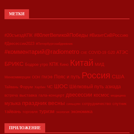
МЕТКИ
#80летВеликойПобеды
#20съездКПК
#ВизитСиВРоссию
#Двесессии2023
#Петербургскийдневник
#комментарий@radiometro
АТЭС
COVID-19
G20
CIIE
Китай
БРИКС
КПК
МИД
Бодрое утро
Кино
Россия
США
Пояс и путь
Минкоммерции
ООН
ПМЭФ
ШОС
азиада
Шёлковый путь
Форум
ЧС
Тайвань
Харбин
двесессии
космос
выставка
гала-концерт
встреча
медицина
праздник весны
музыка
сотрудничество
спутник
синьцзян
туризм
экономика
тайвань
торговля
экология
ПРИЛОЖЕНИЕ